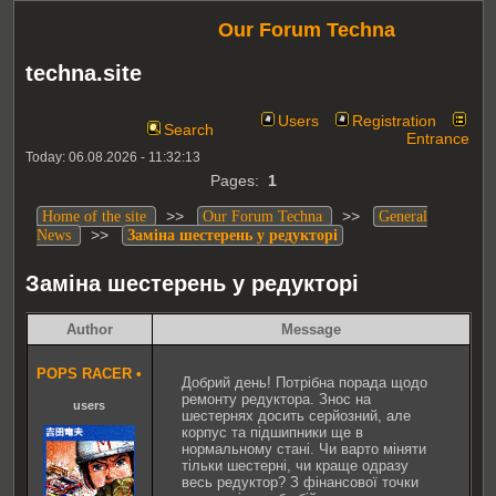
Our Forum Techna
techna.site
Users
Registration
Search
Entrance
Today: 06.08.2026 - 11:32:13
Pages:
1
>>
>>
Home of the site
Our Forum Techna
General
>>
News
Заміна шестерень у редукторі
Заміна шестерень у редукторі
Author
Message
POPS RACER
•
Добрий день! Потрібна порада щодо
ремонту редуктора. Знос на
users
шестернях досить серйозний, але
корпус та підшипники ще в
нормальному стані. Чи варто міняти
тільки шестерні, чи краще одразу
весь редуктор? З фінансової точки