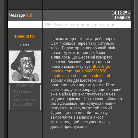
14.12.25 -
Message
#
2
19:56:29
RE: Заміна шестерень у редукторі
speedlust
•
Цілком згоден, міняти треба парою.
Сам пройшов через таку ситуацію
users
торік. Редуктор на виробничій лінії
почав гуркотіти, при розборці
виявилось що шестерні конкрето
зношені. Замовив виготовлення
нового комплекту тут
https://rgs-
ukraine.com.ua/ua/p606361826-
izgotovlenie-shesteren-valov.html
-
зробили обидві шестерні за
оригінальними параметрами. Після
Statistics:
заміни редуктор запрацював як новий,
Messages:
вже майже рік експлуатується без
183
жодних нарікань. По грошах вийшло в
Registration:
рази дешевше, ніж купувати новий
08.31.2003
редуктор, а результат той самий.
Єдине що порадив би - одразу
замовляйте з запасом якості
матеріалу, щоб наступного разу
довше прослужили.