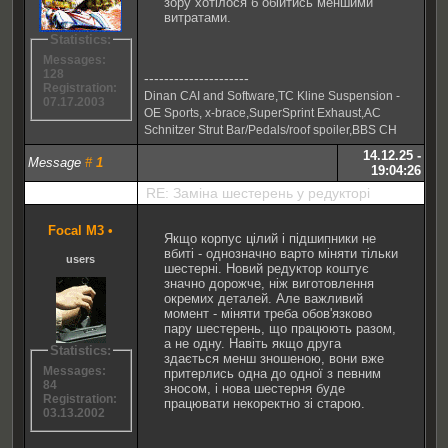
зору хотілося б обійтись меншими
витратами.
Statistics:
Messages:
128
---------------------
Registration:
Dinan CAI and Software,TC Kline Suspension -
07.17.2003
OE Sports, x-brace,SuperSprint Exhaust,AC
Schnitzer Strut Bar/Pedals/roof spoiler,BBS CH
14.12.25 -
Message
#
1
19:04:26
RE: Заміна шестерень у редукторі
Focal M3
•
Якщо корпус цілий і підшипники не
вбиті - однозначно варто міняти тільки
users
шестерні. Новий редуктор коштує
значно дорожче, ніж виготовлення
окремих деталей. Але важливий
момент - міняти треба обов'язково
пару шестерень, що працюють разом,
а не одну. Навіть якщо друга
Statistics:
здається менш зношеною, вони вже
Messages:
притерлись одна до одної з певним
84
зносом, і нова шестерня буде
Registration:
працювати некоректно зі старою.
03.13.2002